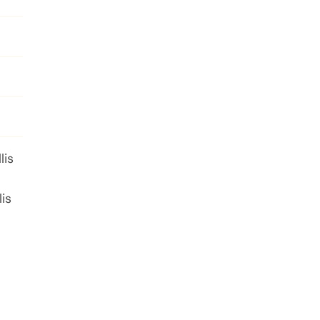
lis
is