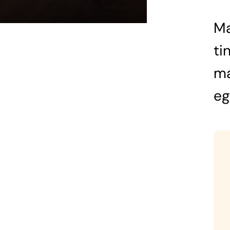
Ma
ti
ma
eg