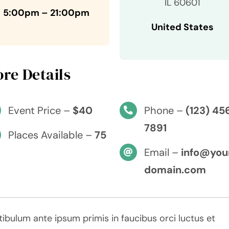
IL 60601
5:00pm – 21:00pm
United States
re Details
Event Price –
$40
Phone –
(123) 45
7891
Places Available –
75
Email –
info@you
domain.com
tibulum ante ipsum primis in faucibus orci luctus et