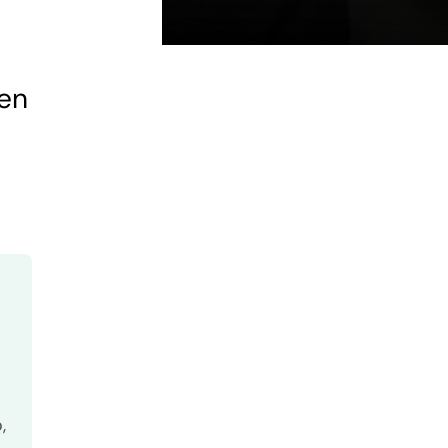
ien
,