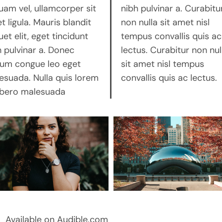
uam vel, ullamcorper sit
h pulvinar a. Curabitur
 ligula. Mauris blandit
 nulla sit amet nisl
uet elit, eget tincidunt
pus convallis quis ac
h pulvinar a. Donec
us. Curabitur non nulla
rum congue leo eget
 amet nisl tempus
esuada. Nulla quis lorem
convallis quis ac lectus.
libero malesuada
Available on Audible.com