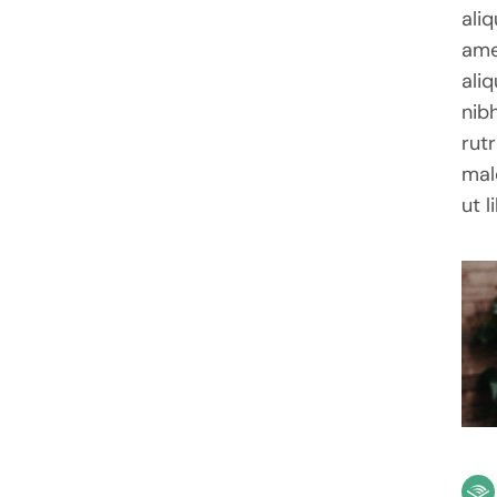
aliq
nib
amet
non
aliq
tem
nib
lect
rut
sit
mal
ut 