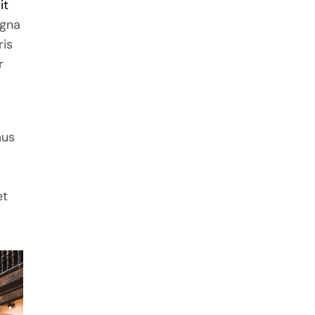
it
agna
ris
r
mus
et