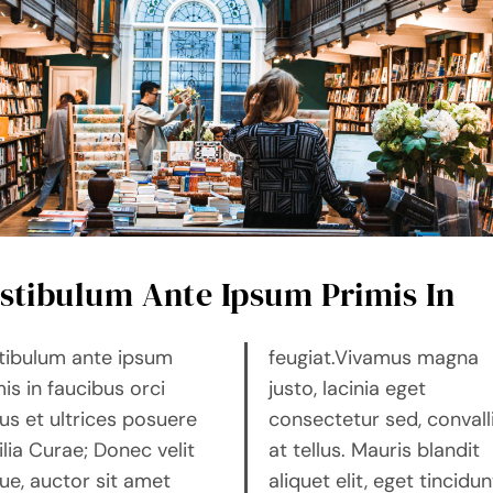
stibulum Ante Ipsum Primis In
tibulum ante ipsum
giat.Vivamus magna
is in faucibus orci
to, lacinia eget
tus et ultrices posuere
sectetur sed, convallis
lia Curae; Donec velit
tellus. Mauris blandit
ue, auctor sit amet
uet elit, eget tincidunt