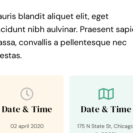
uris blandit aliquet elit, eget
ncidunt nibh aulvinar. Praesent sap
ssa, convallis a pellentesque nec
estas.
Date & Time
Date & Time
02 april 2020
175 N State St, Chicago