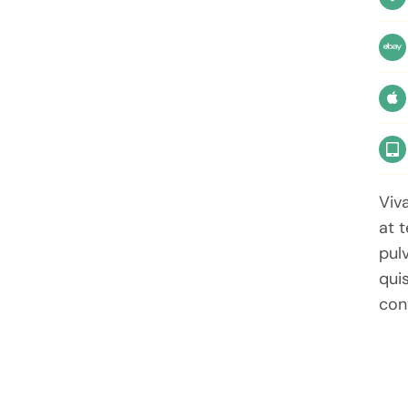
Viv
at t
pulv
qui
conv