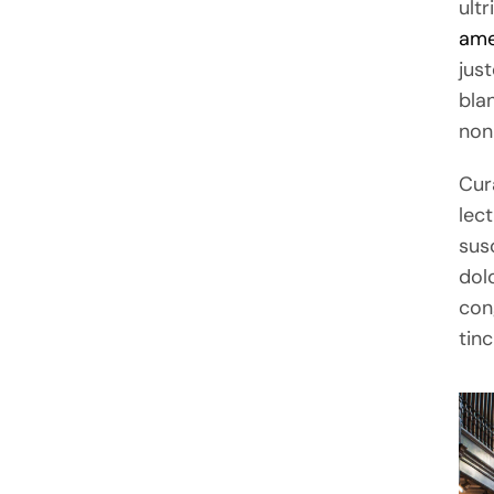
ult
ame
just
blan
non 
Cur
lec
susc
dol
con
tinc