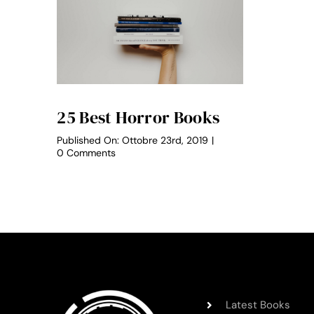
25 Best Horror Books
Published On: Ottobre 23rd, 2019
|
on
0 Comments
25
Best
Horror
Books
Latest Books